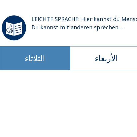
LEICHTE SPRACHE: Hier kannst du Mensch
Du kannst mit anderen sprechen.

Du kannst deine Nachbarschaft kennenl
Du kannst neue Kontakte machen.

الأربعاء
الثلاثاء
Hier ist ein Ort für Begegnung.

Das bedeutet: Menschen kommen zusa
Wir freuen uns auf dich.

Du bist willkommen.

Alle Angebote sind kostenlos.

Das bedeutet: Du musst nichts bezahlen