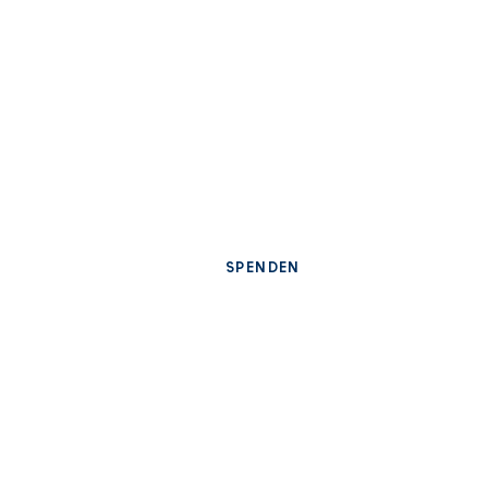
10715 برلين
030 86 39 44 00
info@nachbarschafft-ev.de
سياسة
الخصوصية
بصمة
SPENDEN