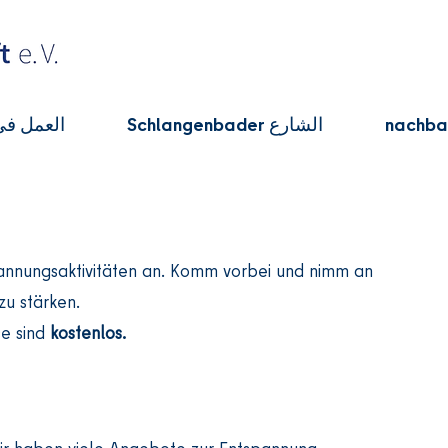
nachbar
Schlangenbader الشارع
العمل في
pannungsaktivitäten an. Komm vorbei und nimm an
zu stärken.
se sind
kostenlos.