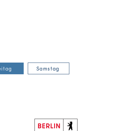
eitag
Samstag
بدعم من: