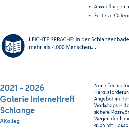
und Konzerte

Ausstellungen 
Feste zu Ostern
Alle Veranstaltungen sind kostenlos.

Das ist wichtig,

damit auch Menschen mit wenig Geld t
LEICHTE SPRACHE: In der Schlangenbade
mehr als 4.000 Menschen.

Viele Menschen mögen ihre Nachbarschaf
Aber es gibt nur wenige Orte zum Treffe
und für gemeinsame Gespräche.

2021 – 2026
Neue Technolog
Herausforderung
Darum arbeiten verschiedene Gruppen 
Galerie Internettreff
Angebot im Rah
Workshops Hilfe
Schlange
Zum Beispiel:

sichere Passwör
die Mieter-Initiative „Nachbarn für Nach
Wegen der hohen
AKolleg
die Kita Glücksburg

auch mit Hausb