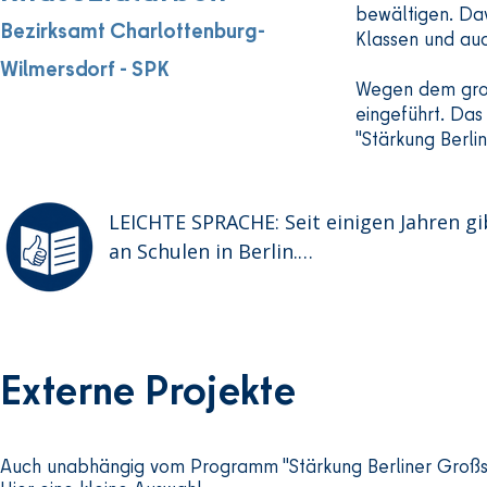
bewältigen. Da
Veranstaltungen

Bezirksamt Charlottenburg-
Klassen und auc
Wilmersdorf - SPK
Sommer-Picknick im Innenhof

Wegen dem große
eingeführt. Da
"Stärkung Berli
große Halbzeitveranstaltung und Feier d
interaktives Kunstprojekt Autobahnschl
LEICHTE SPRACHE: Seit einigen Jahren gib
an Schulen in Berlin.

inklusive Rollatoren- & Rollstuhl- Werkst
Sozial-Arbeit bedeutet:

Menschen helfen bei Problemen

Kiez-Werkstatt „Unser Leben in der Schl
und unterstützen Kinder und Familien.

Externe Projekte
Kiez-Befragung in der Schlange

Die Sozial-Arbeit hilft bei vielen Themen.
Zum Beispiel:

Planungsrunde: Nachbarschaftsarbeit S
bei Problemen in der Schule

Auch unabhängig vom Programm "Stärkung Berliner Großsied
bei Streit
