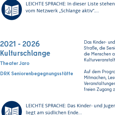
LEICHTE SPRACHE: In dieser Liste stehen 
vom Netzwerk „Schlange aktiv“.

Die Projekte gehören zum Förder-Prog
„Stärkung Berliner Großsiedlungen“.

Die Projekte werden gemeinsam organisi
und umgesetzt.
2021 - 2026
Das Kinder- un
Straße, die Se
Kulturschlange
die Menschen a
Kulturveransta
Theater Jaro
Auf dem Progra
DRK Seniorenbegegnungsstätte
Mitmachen, Les
Veranstaltunge
freien Zugang 
LEICHTE SPRACHE: Das Kinder- und Jugen
liegt am südlichen Ende
