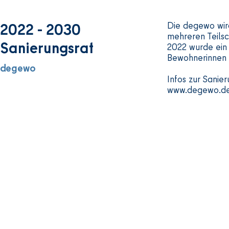
2022 - 2030
Die degewo wi
mehreren Teilsc
Sanierungsrat
2022 wurde ein
Bewohnerinnen b
degewo
Infos zur Sanier
www.degewo.de/
Наши контакты:
Часы работы:
Haus der Nachbarschafft
Пн - пт с 12:00
Straße am Schoelerpark 37
Офис: пн - пт с
10715 Берлин
030 86 39 44 00
Часы работы м
info@nachbarschafft-ev.de
Велосипедная 
сб с 12:00 до 
Мастерская по
Швейная масте