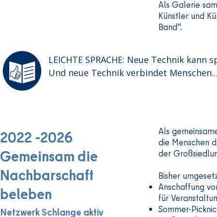
Als Galerie sam
und der Mieter-Beirat

Künstler und Kü
Band“.
Sie möchten mehr Orte für Begegnung sc
Im Jahr 2021 begann das Projekt

LEICHTE SPRACHE: Neue Technik kann sp
mit einem großen Mieter-Fest.

Und neue Technik verbindet Menschen.

Aber viele Menschen haben Fragen dazu.
Dort konnten sich viele Menschen kennen
Der Verein AKolleg e. V. hilft dabei.

Zum Beispiel:

Dort gibt es Beratung und Workshops.

Als gemeinsame
2022 -2026
Menschen aus dem Netzwerk „Schlange a
Die Themen sind zum Beispiel:

die Menschen d
Nachbar*innen

Gemeinsam die
der Großsiedlu
Geschäfte

Handys

Nachbarschaft
Bisher umgeset
und öffentliche Einrichtungen

Computer

Anschaffung von
beleben
Online-Banking

für Veranstaltu
Bei dem Fest haben Menschen Wünsche u
E-Mails

Sommer-Picknic
Netzwerk Schlange aktiv
Seitdem werden viele Ideen umgesetzt.

sichere Passwörter
