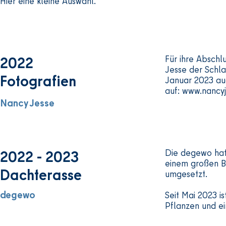
Hier eine kleine Auswahl.
oder bei schwierigen Situationen zu Haus
Davon profitieren viele Menschen:

Schüler*innen

2022
Für ihre Abschl
Lehrkräfte

Jesse der Schla
Fotografien
Januar 2023 auc
Klassen

auf:
www.nancyj
Familien

Nancy Jesse
Die Sozial-Arbeit an Schulen funktioniert
Darum gibt es erste ähnliche Projekte

auch in Kitas.

2022 - 2023
Die degewo hat 
Das Bezirksamt Charlottenburg-Wilmers
einem großen B
Dachterasse
umgesetzt.
nutzt dafür das Programm

„Stärkung Berliner Großsiedlungen“.

degewo
Seit Mai 2023 is
Dort wird ein neues Modell-Projekt ausp
Pflanzen und ei