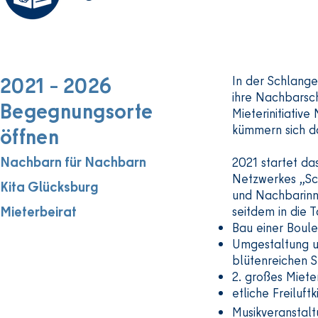
der Schlangenbader Straße.

Die Senioren-Begegnungsstätte

liegt im Norden.

Beide arbeiten zusammen.

2021 – 2026
In der Schlang
Sie möchten Menschen zusammenbringe
ihre Nachbarsc
Begegnungsorte
Zum Beispiel:

Mieterinitiativ
junge und ältere Menschen

kümmern sich d
öffnen
Menschen aus dem Norden und Süden de
Nachbarn für Nachbarn
2021 startet da
Netzwerkes „Sch
Darum organisieren sie jedes Jahr

Kita Glücksburg
und Nachbarinne
12 Kultur-Veranstaltungen.

Mieterbeirat
seitdem in die T
Es gibt zum Beispiel:

Bau einer Boul
Theater

Umgestaltung u
blütenreichen 
Theater-Workshops zum Mitmachen

2. großes Miete
Lesungen

etliche Freiluf
Ausstellungen

Musikveranstal