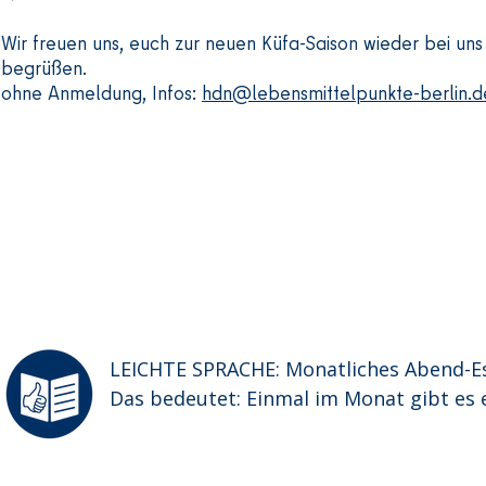
Von 17:00 bis 20:00 Uhr.

Wir freuen uns, euch zur neuen Küfa-Saison wieder bei uns
begrüßen.
ohne Anmeldung, Infos:
hdn@lebensmittelpunkte-berlin.d
Ihr müsst euch vorher anmelden.

Das geht so: indischer.kochabend@gma
LEICHTE SPRACHE: Monatliches Abend-E
Das bedeutet: Einmal im Monat gibt es e
Das Gemüse kommt aus Brandenburg.

Es ist Bio-Gemüse.
