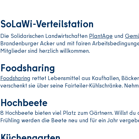
Das heißt: Das Gemüse ist ohne Chemie 
16 Uhr - Kochen

SoLaWi-Verteilstation
19 Uhr - Essen

Die Solidarischen Landwirtschaften
PlantAge
und
Gemü
Wir freuen uns auf die neue Küfa-Saison.
Brandenburger Acker und mit fairen Arbeitsbedingung
Mitglieder sind herzlich willkommen.
Küfa bedeutet: Küche für alle.

Foodsharing
Ohne Anmeldung.

Infos: hdn@lebensmittelpunkte-berlin.d
Foodsharing
rettet Lebensmittel aus Kaufhallen, Bäcke
verschenkt sie über seine Fairteiler-Kühlschränke. Nehmt,
Hochbeete
8 Hochbeete bieten viel Platz zum Gärtnern. Willst du
Frühling werden die Beete neu und für ein Jahr vergeb
Küchengarten