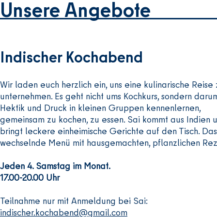
Unsere
Angebot
e
Wir zeigen euch: So könnt ihr besser ess
Wir haben verschiedene Angebote:

Kochen lernen

Indischer Kochabend
Lebensmittel kaufen

Menschen treffen

Wir laden euch herzlich ein, uns eine kulinarische Reise
Alle Angebote stehen auf dieser Internet-
unternehmen. Es geht nicht ums Kochkurs, sondern daru
Hektik und Druck in kleinen Gruppen kennenlernen,
Ihr wollt mehr über die anderen Orte wi
gemeinsam zu kochen, zu essen. Sai kommt aus Indien 
Dann schaut auf diese Internet-Seite: 
bringt leckere einheimische Gerichte auf den Tisch. Das
wechselnde Menü mit hausgemachten, pflanzlichen Re
Jeden 4. Samstag im Monat.
17.00-20.00 Uhr
Teilnahme nur mit Anmeldung bei Sai:
indischer.kochabend@gmail.com