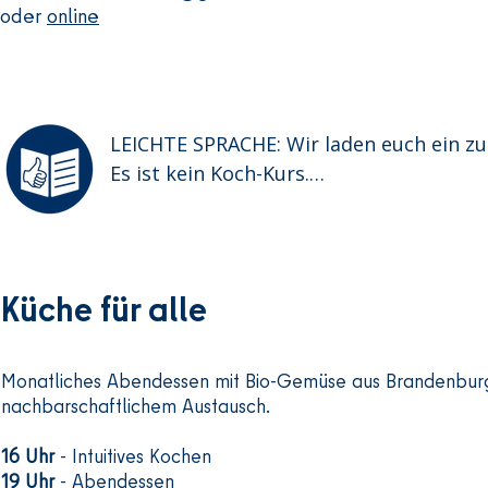
oder
online
LEICHTE SPRACHE: Wir laden euch ein zu
Es ist kein Koch-Kurs.

Wir wollen zusammen kochen und essen.
Und wir wollen uns kennenlernen.

Sai kommt aus Indien.

Küche für alle
Er macht leckeres indisches Essen.

Das Essen ist immer anders.

Es ist selbst gemacht.

Monatliches Abendessen mit Bio-Gemüse aus Brandenbur
nachbarschaftlichem Austausch.
Und es ist ohne Fleisch.

16 Uhr
- Intuitives Kochen
Das Essen findet jeden 4. Samstag im Mon
19 Uhr
- Abendessen