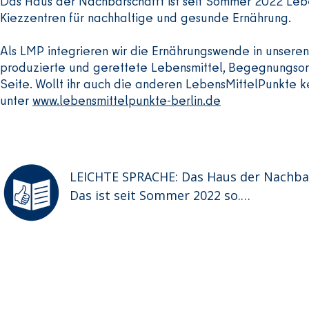
Das Haus der Nachbarschafft ist seit Sommer 2022 Lebe
Kiezzentren für nachhaltige und gesunde Ernährung.
Als LMP integrieren wir die Ernährungswende in unsere
produzierte und gerettete Lebensmittel, Begegnungsorte
Seite. Wollt ihr auch die anderen LebensMittelPunkte 
unter
www.lebensmittelpunkte-berlin.de
LEICHTE SPRACHE: Das Haus der Nachbars
Das ist seit Sommer 2022 so.

Ein LebensMittelPunkt ist ein Ort in Berli
Dort geht es um gutes Essen.

Es gibt 29 solche Orte in Berlin.

Alle Orte kümmern sich um gesundes Ess