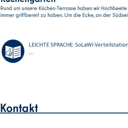
Rund um unsere Küchen-Terrasse haben wir Hochbeete 
immer griffbereit zu haben. Um die Ecke, an der Südse
LEICHTE SPRACHE: SoLaWi-Verteilstation
PlantAge und Gemüsesyndikat sind 2 Bau
Sie bauen Gemüse an.

Das Gemüse kommt aus Brandenburg.

Die Bauern arbeiten fair.

Das heißt: Sie bekommen guten Lohn.

Kontakt
Jede Woche verteilen sie das Gemüse.

Neue Kunden sind willkommen.
