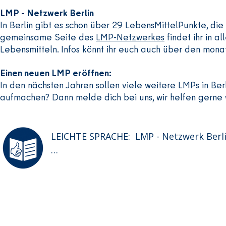
Foodsharing

LMP - Netzwerk Berlin
In Berlin gibt es schon über 29 LebensMittelPunkte, di
Foodsharing rettet Essen.

gemeinsame Seite des
LMP-Netzwerkes
findet ihr in 
Das Essen kommt aus Geschäften.

Lebensmitteln. Infos könnt ihr euch auch über den mona
Oder aus Restaurants.

Das Essen wird sonst weggeworfen.

Einen neuen LMP eröffnen:
In den nächsten Jahren sollen viele weitere LMPs in Ber
aufmachen? Dann melde dich bei uns, wir helfen gerne 
Das Essen liegt in Fairteiler-Kühlschränk
Das heißt: Jeder kann das Essen nehmen.
Und jeder kann Essen hineinlegen.

LEICHTE SPRACHE:  LMP - Netzwerk Berli
Hochbeete

In Berlin gibt es über 29 LebensMittelPu
Das sind Orte für nachhaltige Lebensmitt
Es gibt 8 Hoch-Beete zum Gärtnern.

Nachhaltig bedeutet: gut für die Umwelt
Wer ein Beet haben will: Meldet sich im 
Das Baumhaus hilft bei der Organisation
Im Frühling werden die Beete neu vergeb
Kontakt
Öffnungszeite