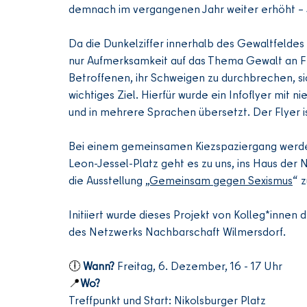
demnach im vergangenen Jahr weiter erhöht –
Da die Dunkelziffer innerhalb des Gewaltfeldes n
nur Aufmerksamkeit auf das Thema Gewalt an Fr
Betroffenen, ihr Schweigen zu durchbrechen, sic
wichtiges Ziel. Hierfür wurde ein Infoflyer mit 
und in mehrere Sprachen übersetzt. Der Flyer is
Bei einem gemeinsamen Kiezspaziergang werd
Leon-Jessel-Platz geht es zu uns, ins Haus der 
die Ausstellung 
„Gemeinsam gegen Sexismu
s
“ z
Initiiert wurde dieses Projekt von Kolleg*inne
des Netzwerks Nachbarschaft Wilmersdorf.  
🕕 
Wann? 
Freitag, 6. Dezember, 16 - 17 Uhr
📍
Wo?
Treffpunkt und Start: Nikolsburger Platz