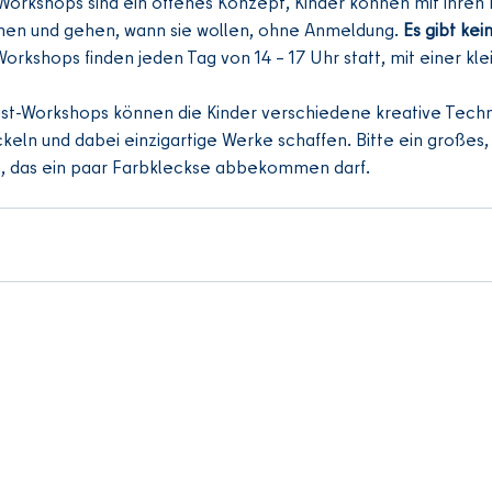
 Workshops sind ein offenes Konzept, Kinder können mit ihren 
en und gehen, wann sie wollen, ohne Anmeldung. 
Es gibt kei
Workshops finden jeden Tag von 14 – 17 Uhr statt, mit einer kl
nst-Workshops können die Kinder verschiedene kreative Tech
keln und dabei einzigartige Werke schaffen. Bitte ein großes, a
, das ein paar Farbkleckse abbekommen darf.