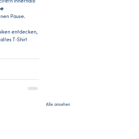
Eltern innerhalb 
ne 
einen Pause.
niken entdecken, 
ltes T-Shirt 
Alle ansehen