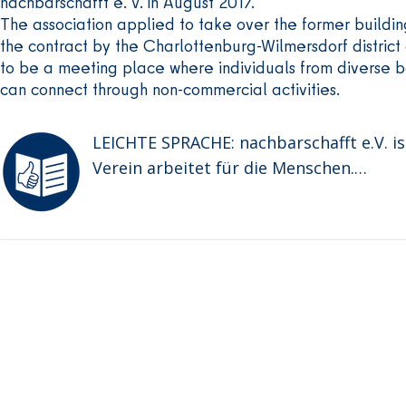
nachbarschafft e. V. in August 2017.
The association applied to take over the former build
the contract by the Charlottenburg-Wilmersdorf distric
to be a meeting place where individuals from diverse bac
can connect through non-commercial activities.
LEICHTE SPRACHE: nachbarschafft e.V. ist
Verein arbeitet für die Menschen.

Der Verein ist aus einer Gruppe entstand
Wilmersdorf“.

Ab 2015 hat die Gruppe geflüchteten Me
Unterkunft im Rathaus.

Ende 2017 wurde die Unterkunft geschlos
Sie wollten:

Geflüchtete Menschen unterstützen. Und 