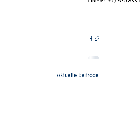
ℹ️ Infos: 030 / 530 833 
Aktuelle Beiträge