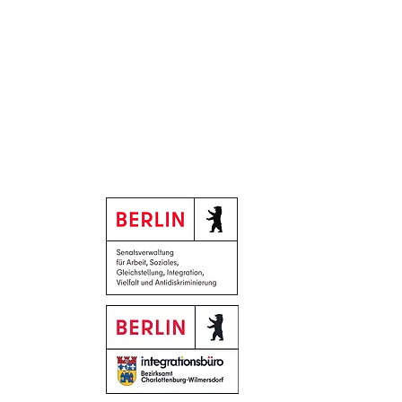
Gefördert durch:
-Workshop "Genießen
t Verschwenden" am
rstag, 2. Juli ab 16.30
r