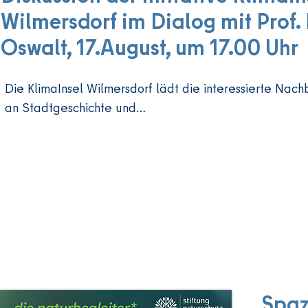
Wilmersdorf im Dialog mit Prof. 
zeigen Al
auf.
Oswalt, 17.August, um 17.00 Uhr
Die KlimaInsel Wilmersdorf lädt die interessierte Nachb
an Stadtgeschichte und

klimagerechter Stadtentwicklung Interessierten ein zu
Spaz