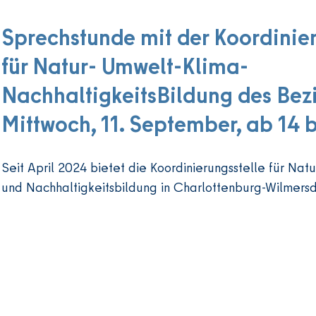
die Teil
Der Besuch der Veranstaltung ist kostenfrei und eine Anm
mensche
Sprechstunde mit der Koordinier
notwendig.
Umweltsc
für Natur- Umwelt-Klima-
Handlung
und disk
NachhaltigkeitsBildung des Bezi
Mittwoch, 11. September, ab 14 b
Seit April 2024 bietet die Koordinierungsstelle für Natur
und Nachhaltigkeitsbildung in Charlottenburg-Wilmersdo
Monat die Möglichkeit, an verschiedenen Orten im Bezir
ansprechbar zu sein.

Mit der offenen Bürostunde für Umweltbildung besteht d
sich zu Fragen der Natur-, Umwelt-, Klima- und Nachhalt
Rahmen der spezifischen Expertise der Koordinierungsst