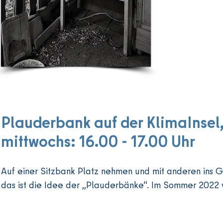
Gärten t
worden,
Immobili
Die Auss
Geschic
unmitte
Plauderbank auf der KlimaInsel
Den Wid
mittwochs: 16.00 - 17.00 Uhr
innerstä
„KlimaIn
einer Zw
Auf einer Sitzbank Platz nehmen und mit anderen ins 
eine kli
das ist die Idee der „Plauderbänke“. Im Sommer 2022
wurden z
Nachbarschaft Wilmersdorf ins Leben gerufen, leben d
Sommer 
nun wieder auf.

der Gart