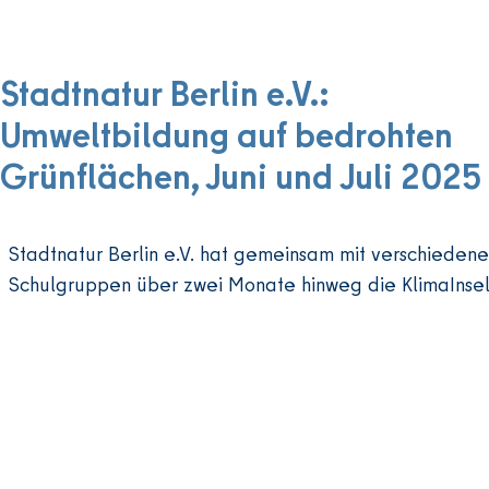
Stadtnatur Berlin e.V.:
Umweltbildung auf bedrohten
Grünflächen, Juni und Juli 2025
Stadtnatur Berlin e.V. hat gemeinsam mit verschiedenen
Schulgruppen über zwei Monate hinweg die KlimaInsel 
Ziel war es, die Schüler*innen darin zu bestärken, sich s
fundierte Meinung bilden zu können. Nachdem sie sich 
Bedrohungslage der KlimaInsel auseinandergestetzt ha
sie Plakate, um Anwohnende und Politiker*innen auf d
Anlage als einen wichtigen Ort für Mensch und Tier im