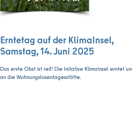
... und f
dieses k
Erntetag auf der KlimaInsel,
Samstag, 14. Juni 2025
Das erste Obst ist reif! Die Initative KlimaInsel erntet 
an die Wohnungslosentagesstätte.