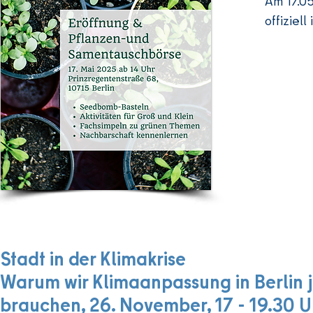
Am 17.05
offiziell
zur Pfl
Fachsimp
Kommt vo
uns auf 
Stadt in der Klimakrise
Warum wir Klimaanpassung in Berlin j
brauchen, 26. November, 17 - 19.30 U