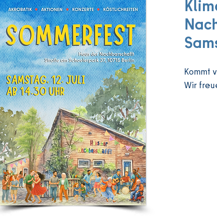
Klim
Nach
Sams
Kommt vo
Wir freu