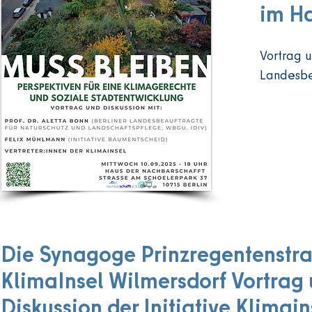
im Ha
Vortrag u
Landesbe
Felix Mü
und Vertr
Wie könne
in ihnen 
Dies wird
Einwohner
den Hitze
Die Synagoge Prinzregentenstra
naturnahe
Gemeinsch
KlimaInsel Wilmersdorf Vortrag
bedroht: 
Diskussion der Initiative Klimain
überteuer