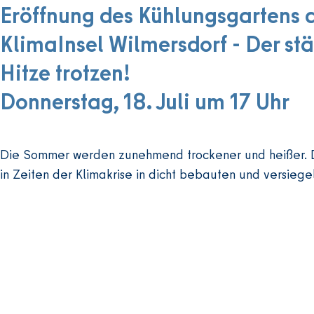
unsere K
Eröffnung des Kühlungsgartens a
wie helfe
KlimaInsel Wilmersdorf - Der st
Der Vortr
Hitze trotzen!
Vorträge
Donnerstag, 18. Juli um 17 Uhr
E-Mail: 
Die Sommer werden zunehmend trockener und heißer. Di
in Zeiten der Klimakrise in dicht bebauten und versiege
gut und gesund leben können, stellt sich immer drängend
veröffentlicht inzwischen Hitzeschutzpläne und stellt öff
Schutzräume zur Verfügung.

Im Nachbarschaftsgarten „KlimaInsel Wilmersdorf“ erle
den Unterschied zwischen Grünflächen und der stark u
Umgebung. Daher wird dort der Nachbarschaft ein offene