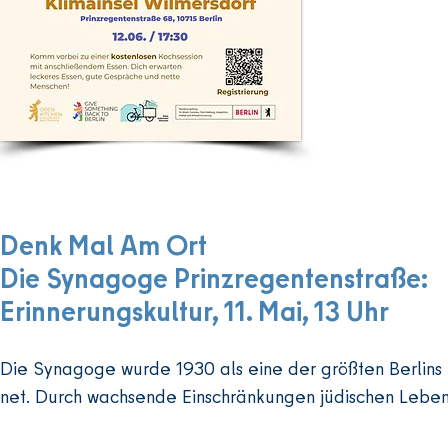
soll die
einem Ga
gedeihe
Denk Mal Am Ort
Die Synagoge Prinzregentenstraße:
Erinnerungskultur, 11. Mai, 13 Uhr
Die Synagoge wurde 1930 als eine der größten Berlins e
net. Durch wachsende Einschränkungen jüdischen Leben
entfalteten sich hier kulturelle Aktivitäten mit Konzerten,