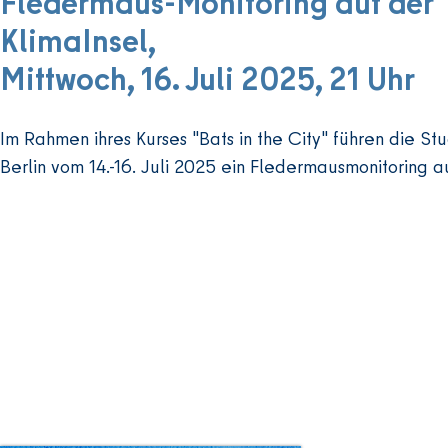
Fledermaus-Monitoring auf der
KlimaInsel,
Mittwoch, 16. Juli 2025, 21 Uhr
Im Rahmen ihres Kurses "Bats in the City" führen die St
Berlin vom 14.-16. Juli 2025 ein Fledermausmonitoring au
Wilmersdorf durch und stellen die gesammelten Daten u
Anschluss öffentlich auf der KlimaInsel vor - kommt vorbe
diskutiert mit!

Mehr Informationen unter folgendem Link:

https://atlasnaturwissen.de/de/aktuelles/fledermaeuse-